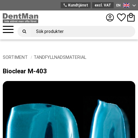
phone
Kundtjänst
excl. VAT
EN
English
Menu
Favorites
Bask
SORTIMENT
TANDFYLLNADSMATERIAL
Bioclear M-403