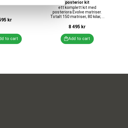
no-Go
posterior kit
ett komplett kit med
posteriora Evolve matriser.
Totalt 150 matriser, 80 kilar, 2
595
kr
Twin Ringar, 3 instrument
8 495
kr