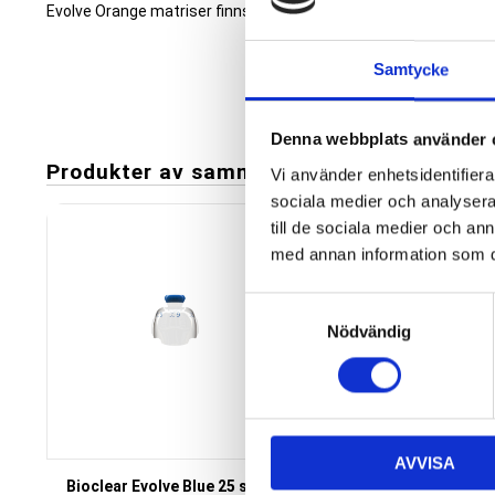
Evolve Orange matriser finns i höjder 6, 7 och 9 mm.
Samtycke
Denna webbplats använder 
Produkter av samma varumärke
Vi använder enhetsidentifierar
sociala medier och analysera 
Add to favorites
till de sociala medier och a
med annan information som du 
S
Nödvändig
a
m
t
y
c
AVVISA
k
Bioclear Evolve Blue 25 st/frp
Bioclear Evolve Pink
e