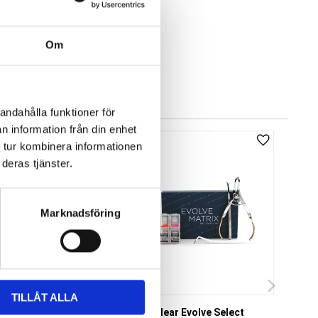
Om
andahålla funktioner för
n information från din enhet
Add to favorites
Add to favor
 tur kombinera informationen
deras tjänster.
Marknadsföring
TILLÅT ALLA
ght Indicator/Go-
Bioclear Evolve Select
Bio