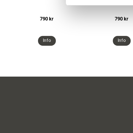
s
v
790
kr
790
kr
a
l