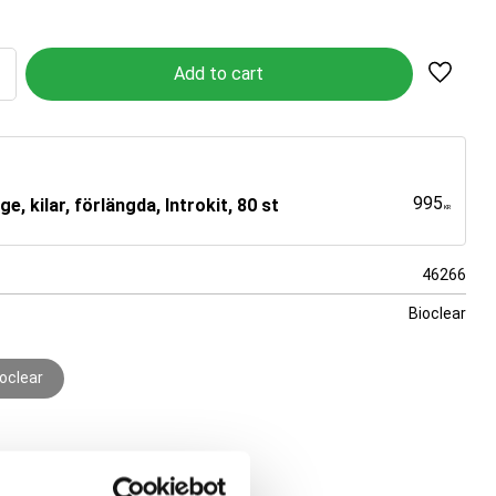
Add to 
995
, kilar, förlängda, Introkit, 80 st
KR
46266
Bioclear
oclear