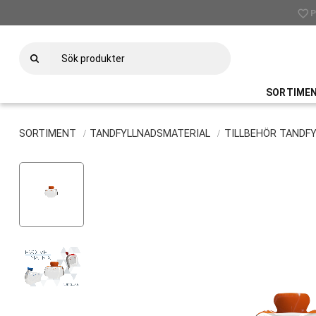
favorite_border
check
P
SORTIME
SORTIMENT
TANDFYLLNADSMATERIAL
TILLBEHÖR TANDF