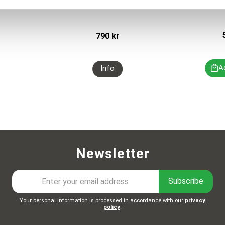
svart/premolar 25 st/frp
790
kr
Newsletter
Subscribe
Your personal information is processed in accordance with our
privacy
policy
.