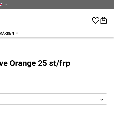
sh
Favorites
Basket
MÄRKEN
lve Orange 25 st/frp