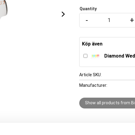
Quantity
-
+
Köp även
Diamond Wedge
Article SKU
Manufacturer
Show all products from Bi
används för bredare molarer.