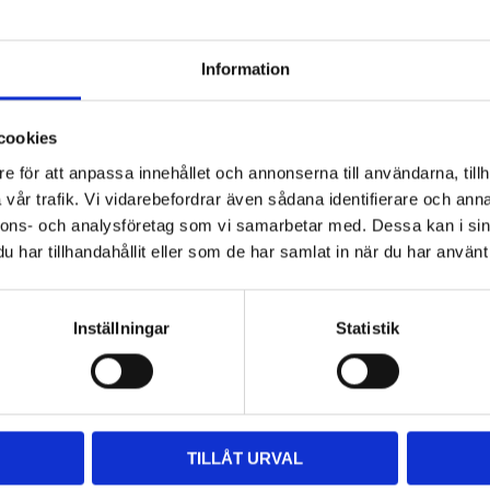
Information
cookies
e för att anpassa innehållet och annonserna till användarna, tillh
vår trafik. Vi vidarebefordrar även sådana identifierare och anna
Add to favorites
Add to favorites
nnons- och analysföretag som vi samarbetar med. Dessa kan i sin
har tillhandahållit eller som de har samlat in när du har använt 
Inställningar
Statistik
TILLÅT URVAL
 25 st/frp
Bioclear Evolve
Evolve Hei