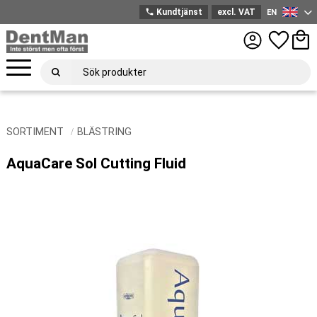
phone
Kundtjänst
excl. VAT
EN
English
Menu
Favorites
Bask
SORTIMENT
BLÄSTRING
AquaCare Sol Cutting Fluid