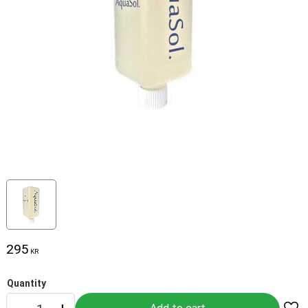
295
KR
Quantity