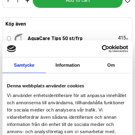
-
+
Add
Köp även
415
AquaCare Tips 50 st/frp
KR
1 095
AquaCare Aluminium Trihydroxide,
4x60 g
KR
Samtycke
Information
Om
1 995
AquaCare proSylc 4 x 40g
KR
Denna webbplats använder cookies
Vi använder enhetsidentifierare för att anpassa innehållet
Article SKU
19110
och annonserna till användarna, tillhandahålla funktioner
Manufacturer
AquaCare Medivance
för sociala medier och analysera vår trafik. Vi
vidarebefordrar även sådana identifierare och annan
information från din enhet till de sociala medier och
Show all products from AquaCare Medivance
annons- och analysföretag som vi samarbetar med.